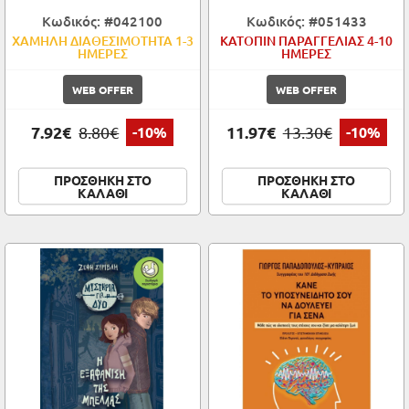
Κωδικός: #042100
Κωδικός: #051433
ΧΑΜΗΛΗ ΔΙΑΘΕΣΙΜΟΤΗΤΑ 1-3
ΚΑΤΟΠΙΝ ΠΑΡΑΓΓΕΛΙΑΣ 4-10
ΗΜΕΡΕΣ
ΗΜΕΡΕΣ
WEB OFFER
WEB OFFER
7.92€
11.97€
8.80€
-10%
13.30€
-10%
ΠΡΟΣΘΗΚΗ ΣΤΟ
ΠΡΟΣΘΗΚΗ ΣΤΟ
ΚΑΛΑΘΙ
ΚΑΛΑΘΙ