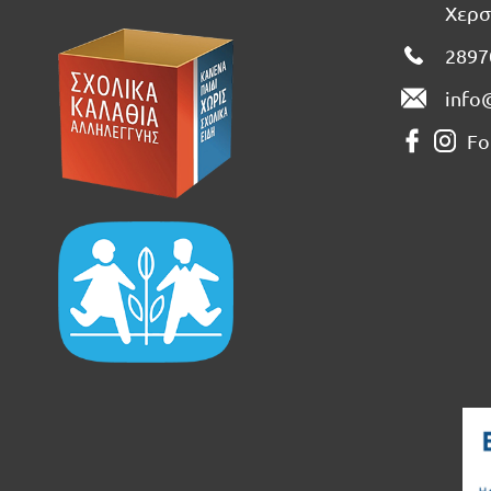
Χερσ
2897
info
Fo