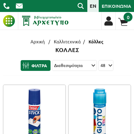
EN
ΕΠΙΚΟΙΝΩΝΙΑ
0
ΒΙΒΛΙΑ
Αρχική
/
Καλλιτεχνικά
/
Κόλλες
ΚΟΛΛΕΣ
ΓΡΑΦΙΚΗ ΥΛΗ
ΦΙΛΤΡΑ
ΣΧΟΛΙΚΑ
ΑΡΧΕΙΟΘΕΤΗΣΗ
ΕΙΔΗ ΓΡΑΦΕΙΟΥ
ΤΕΧΝΟΛΟΓΙΑ
ΕΠΑΓΓΕΛΜΑΤΙΚΑ
ΔΩΡΑ - ΔΙΑΚΟΣΜΗΣΗ