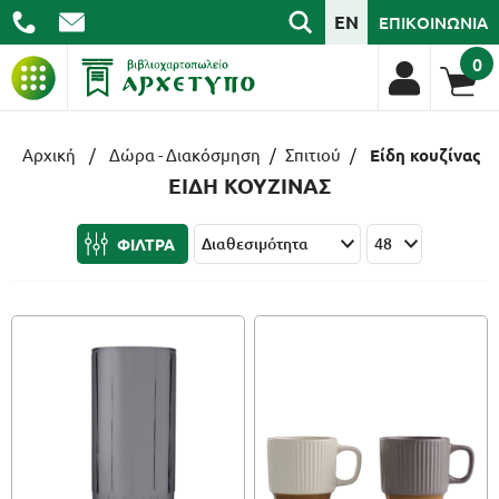
EN
ΕΠΙΚΟΙΝΩΝΙΑ
0
ΒΙΒΛΙΑ
Αρχική
/
Δώρα - Διακόσμηση
/
Σπιτιού
/
Είδη κουζίνας
ΕΙΔΗ ΚΟΥΖΙΝΑΣ
ΓΡΑΦΙΚΗ ΥΛΗ
ΦΙΛΤΡΑ
ΣΧΟΛΙΚΑ
ΑΡΧΕΙΟΘΕΤΗΣΗ
ΕΙΔΗ ΓΡΑΦΕΙΟΥ
ΤΕΧΝΟΛΟΓΙΑ
ΕΠΑΓΓΕΛΜΑΤΙΚΑ
ΔΩΡΑ - ΔΙΑΚΟΣΜΗΣΗ