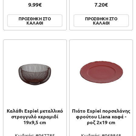
9.99€
7.20€
ΠΡΟΣΘΗΚΗ ΣΤΟ
ΠΡΟΣΘΗΚΗ ΣΤΟ
ΚΑΛΑΘΙ
ΚΑΛΑΘΙ
Καλάθι Espiel μεταλλικό
Πιάτο Espiel πορσελάνης
στρογγυλό κεραμιδί
φρούτου Liana καφέ -
19x9,5 cm
ροζ 2x19 cm
Κωδικός: #067785
Κωδικός: #069848