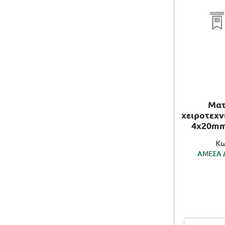
Ματ
χειροτεχ
4χ20mm
Κω
ΑΜΕΣΑ 