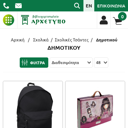
EN
ΕΠΙΚΟΙΝΩΝΙΑ
0
ΒΙΒΛΙΑ
Αρχική
/
Σχολικά
/
Σχολικές Τσάντες
/
Δημοτικού
ΔΗΜΟΤΙΚΟΥ
ΓΡΑΦΙΚΗ ΥΛΗ
ΦΙΛΤΡΑ
ΣΧΟΛΙΚΑ
ΑΡΧΕΙΟΘΕΤΗΣΗ
ΕΙΔΗ ΓΡΑΦΕΙΟΥ
ΤΕΧΝΟΛΟΓΙΑ
ΕΠΑΓΓΕΛΜΑΤΙΚΑ
ΔΩΡΑ - ΔΙΑΚΟΣΜΗΣΗ