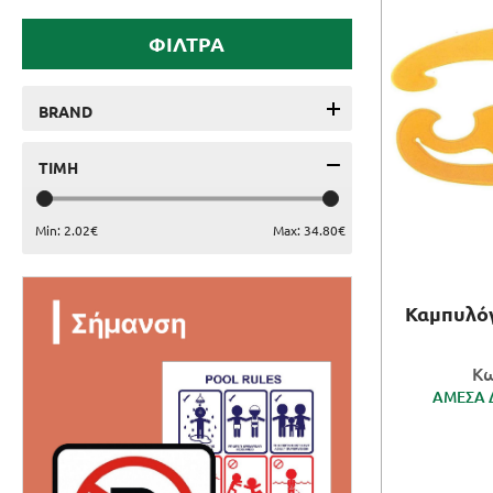
ΕΙΔΗ ΓΡΑΦΕΙΟΥ
ΦΙΛΤΡΑ
ΤΕΧΝΟΛΟΓΙΑ
BRAND
EXAS PAPER A.E.E
ΕΠΑΓΓΕΛΜΑΤΙΚΑ
ΤΙΜΗ
ROTRING
Min:
2.02
€
Max:
34.80
€
ΔΩΡΑ - ΔΙΑΚΟΣΜΗΣΗ
ΟΕΜ
ΠΑΙΧΝΙΔΙΑ
Καμπυλόγ
Κω
ΚΑΛΛΙΤΕΧΝΙΚΑ
ΑΜΕΣΑ 
ΣΥΣΚΕΥΑΣΙΑ