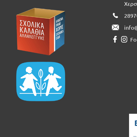
Χερσ
2897
info
Fo