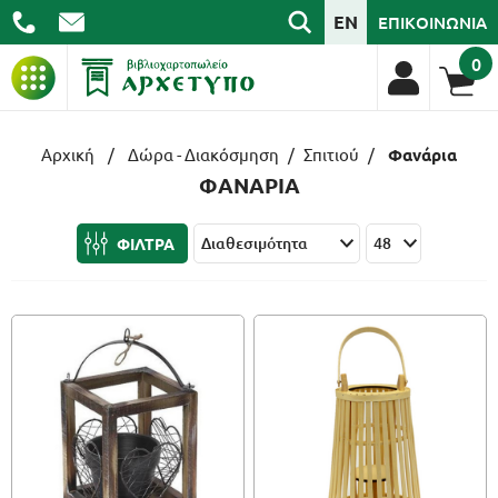
EN
ΕΠΙΚΟΙΝΩΝΙΑ
0
ΒΙΒΛΙΑ
Αρχική
/
Δώρα - Διακόσμηση
/
Σπιτιού
/
Φανάρια
ΦΑΝΑΡΙΑ
ΓΡΑΦΙΚΗ ΥΛΗ
ΦΙΛΤΡΑ
ΣΧΟΛΙΚΑ
ΑΡΧΕΙΟΘΕΤΗΣΗ
ΕΙΔΗ ΓΡΑΦΕΙΟΥ
ΤΕΧΝΟΛΟΓΙΑ
ΕΠΑΓΓΕΛΜΑΤΙΚΑ
ΔΩΡΑ - ΔΙΑΚΟΣΜΗΣΗ