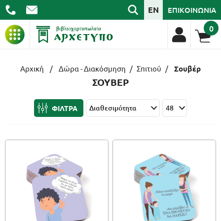
EN
ΕΠΙΚΟΙΝΩΝΙΑ
0
ΒΙΒΛΙΑ
Αρχική
/
Δώρα - Διακόσμηση
/
Σπιτιού
/
Σουβέρ
ΣΟΥΒΕΡ
ΓΡΑΦΙΚΗ ΥΛΗ
ΦΙΛΤΡΑ
ΣΧΟΛΙΚΑ
ΑΡΧΕΙΟΘΕΤΗΣΗ
ΕΙΔΗ ΓΡΑΦΕΙΟΥ
ΤΕΧΝΟΛΟΓΙΑ
ΕΠΑΓΓΕΛΜΑΤΙΚΑ
ΔΩΡΑ - ΔΙΑΚΟΣΜΗΣΗ