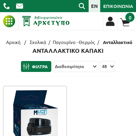
EN
ΕΠΙΚΟΙΝΩΝΙΑ
0
ΒΙΒΛΙΑ
Αρχική
/
Σχολικά
/
Παγουρίνο - Θερμός
/
Ανταλλακτικό 
ΑΝΤΑΛΛΑΚΤΙΚΟ ΚΑΠΑΚΙ
ΓΡΑΦΙΚΗ ΥΛΗ
ΦΙΛΤΡΑ
ΣΧΟΛΙΚΑ
ΑΡΧΕΙΟΘΕΤΗΣΗ
ΕΙΔΗ ΓΡΑΦΕΙΟΥ
ΤΕΧΝΟΛΟΓΙΑ
ΕΠΑΓΓΕΛΜΑΤΙΚΑ
ΔΩΡΑ - ΔΙΑΚΟΣΜΗΣΗ