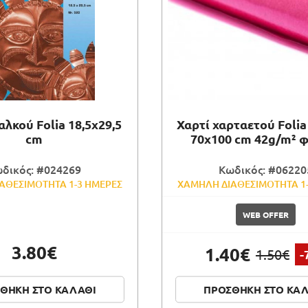
λκού Folia 18,5x29,5
Χαρτί χαρταετού Folia
cm
70x100 cm 42g/m² 
δικός: #024269
Κωδικός: #06220
ΑΘΕΣΙΜΟΤΗΤΑ 1-3 ΗΜΕΡΕΣ
ΧΑΜΗΛΗ ΔΙΑΘΕΣΙΜΟΤΗΤΑ 1
WEB OFFER
3.80€
1.40€
1.50€
-
ΘΗΚΗ ΣΤΟ ΚΑΛΑΘΙ
ΠΡΟΣΘΗΚΗ ΣΤΟ ΚΑ