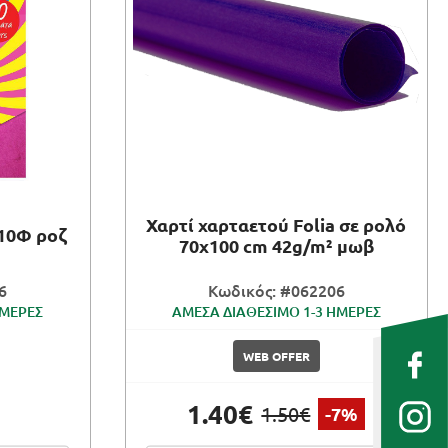
Χαρτί χαρταετού Folia σε ρολό
 10Φ ροζ
70x100 cm 42g/m² μωβ
6
Κωδικός: #062206
ΗΜΕΡΕΣ
ΑΜΕΣΑ ΔΙΑΘΕΣΙΜΟ 1-3 ΗΜΕΡΕΣ
WEB OFFER
1.40€
1.50€
-7%