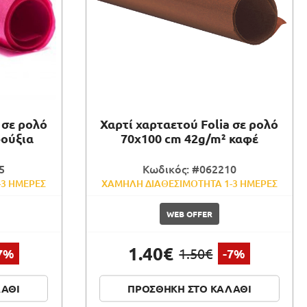
 σε ρολό
Χαρτί χαρταετού Folia σε ρολό
φούξια
70x100 cm 42g/m² καφέ
5
Κωδικός: #062210
-3 ΗΜΕΡΕΣ
ΧΑΜΗΛΗ ΔΙΑΘΕΣΙΜΟΤΗΤΑ 1-3 ΗΜΕΡΕΣ
WEB OFFER
1.40€
1.50€
7%
-7%
ΛΑΘΙ
ΠΡΟΣΘΗΚΗ ΣΤΟ ΚΑΛΑΘΙ