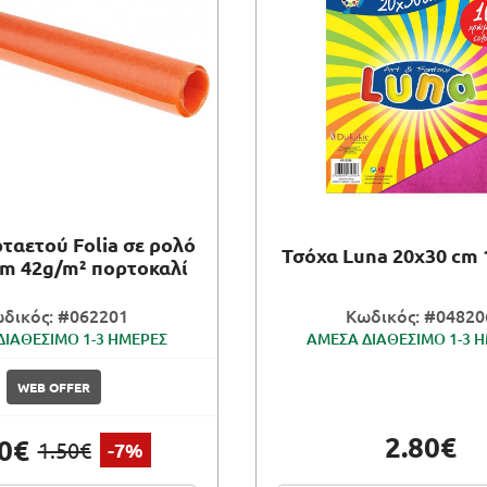
ρταετού Folia σε ρολό
Τσόχα Luna 20x30 cm
cm 42g/m² πορτοκαλί
δικός: #062201
Κωδικός: #04820
ΔΙΑΘΕΣΙΜΟ 1-3 ΗΜΕΡΕΣ
ΑΜΕΣΑ ΔΙΑΘΕΣΙΜΟ 1-3 
WEB OFFER
2.80€
40€
1.50€
-7%