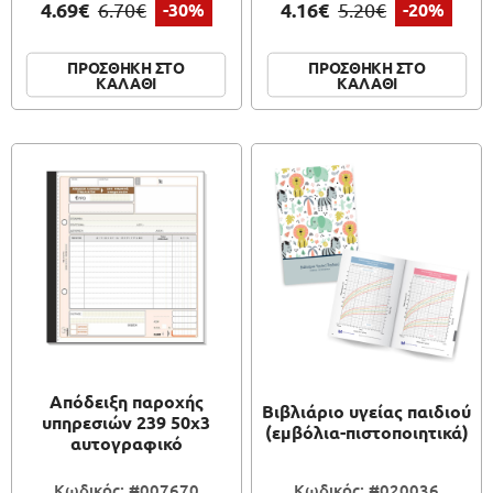
4.69€
4.16€
6.70€
-30%
5.20€
-20%
ΠΡΟΣΘΗΚΗ ΣΤΟ
ΠΡΟΣΘΗΚΗ ΣΤΟ
ΚΑΛΑΘΙ
ΚΑΛΑΘΙ
Απόδειξη παροχής
Βιβλιάριο υγείας παιδιού
υπηρεσιών 239 50x3
(εμβόλια-πιστοποιητικά)
αυτογραφικό
Κωδικός: #007670
Κωδικός: #020036