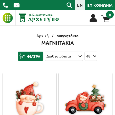
EN
ΕΠΙΚΟΙΝΩΝΙΑ
0
ΒΙΒΛΙΑ
Αρχική
/
Μαγνητάκια
ΜΑΓΝΗΤΑΚΙΑ
ΓΡΑΦΙΚΗ ΥΛΗ
ΦΙΛΤΡΑ
ΣΧΟΛΙΚΑ
ΑΡΧΕΙΟΘΕΤΗΣΗ
ΕΙΔΗ ΓΡΑΦΕΙΟΥ
ΤΕΧΝΟΛΟΓΙΑ
ΕΠΑΓΓΕΛΜΑΤΙΚΑ
ΔΩΡΑ - ΔΙΑΚΟΣΜΗΣΗ